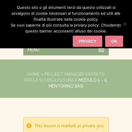
Questo sito o gli strumenti terzi da questo utilizzati si
avvalgono di cookie necessari al funzionamento ed utili alle
finalità illustrate nella cookie policy.
Se vuoi saperne di più consulta la privacy policy. Chiudendo
questo banner acconsenti all’uso dei cookie.
PRIVACY
OK
MENU
HOME
PROJECT MANAGER ESPERTO
PER LA SCUOLA FUTURA
MODULO 1 – IL
MENTORING BASI
This lesson is marked as private you