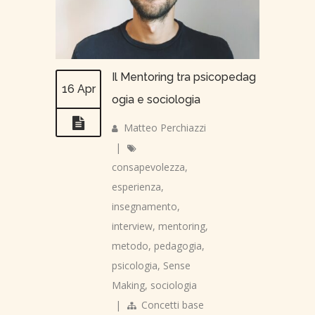
Il Mentoring tra psicopedag
16 Apr
ogia e sociologia
Matteo Perchiazzi
|
consapevolezza
,
esperienza
,
insegnamento
,
interview
,
mentoring
,
metodo
,
pedagogia
,
psicologia
,
Sense
Making
,
sociologia
|
Concetti base