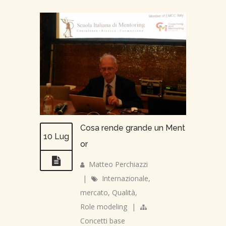
Cosa rende grande un Ment
10 Lug
or
Matteo Perchiazzi
|
Internazionale
,
mercato
,
Qualità
,
Role modeling
|
Concetti base