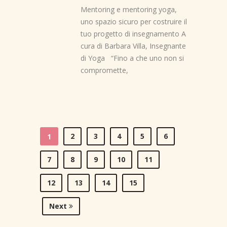
Mentoring e mentoring yoga,
uno spazio sicuro per costruire il
tuo progetto di insegnamento A
cura di Barbara Villa, Insegnante
di Yoga “Fino a che uno non si
compromette,
2
3
4
5
6
1
7
8
9
10
11
12
13
14
15
Next