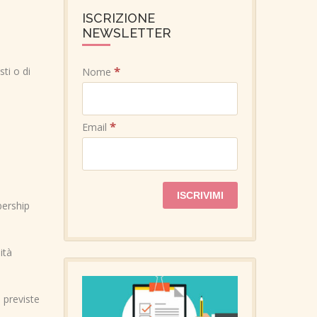
ISCRIZIONE
NEWSLETTER
*
ti o di
Nome
*
Email
bership
ità
à previste