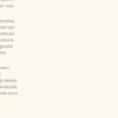
r i suoi
 emotiva,
ntor ed i
rtificata
soluta la
gnostici
etta
tare i
i
My Mentor,
sonalizzate
ende che si