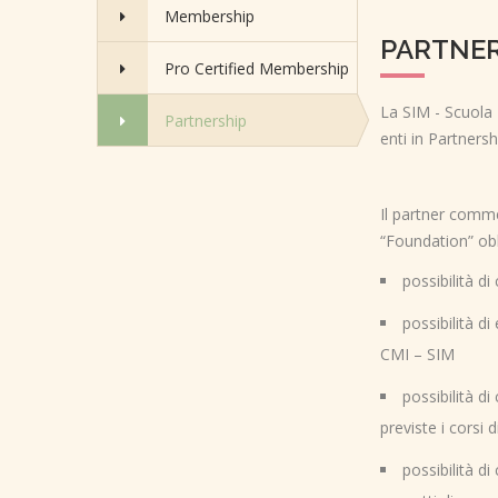
Membership
PARTNER
Pro Certified Membership
La SIM - Scuola I
Partnership
enti in Partners
Il partner comme
“Foundation” obb
possibilità di
possibilità d
CMI – SIM
possibilità di
previste i corsi
possibilità d