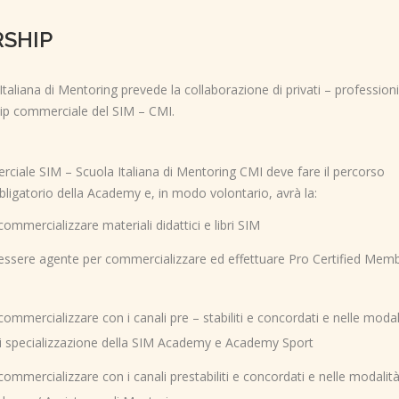
SHIP
taliana di Mentoring prevede la collaborazione di privati – professionis
hip commerciale del SIM – CMI.
rciale SIM – Scuola Italiana di Mentoring CMI deve fare il percorso
ligatorio della Academy e, in modo volontario, avrà la:
 commercializzare materiali didattici e libri SIM
i essere agente per commercializzare ed effettuare Pro Certified Mem
 commercializzare con i canali pre – stabiliti e concordati e nelle modal
 di specializzazione della SIM Academy e Academy Sport
i commercializzare con i canali prestabiliti e concordati e nelle modalit