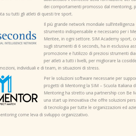
dei comportamenti promosso dal mentoring, pe
 su tutti gli atleti di questi tre sport.
Il più grande network mondiale sull’intelligenza
strumento indispensabile e necessario per i Me
Mentee, in ogni settore. SIM Academy sport, ce
sugli strumenti di 6 seconds, ha in esclusiva as
promozione e l’utilizzo di preziosi strumenti dia
per atleti a tutti i livelli, per migliorare la cosidd
ozioni, individuali e di team, in situazioni di stress.
Per le soluzioni software necessarie per suppor
progetti di Mentoring la SIM – Scuola Italiana d
Mentoring ha stretto una partnership con Be 
una start up innovativa che offre soluzioni per
di tecnologia per tutte le organizzazioni ed azi
entoring come leva di sviluppo organizzativo.