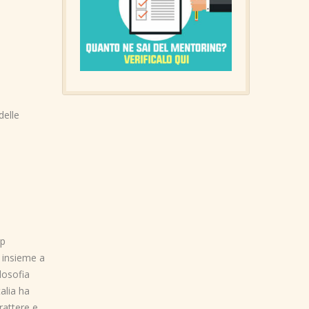
delle
ip
 insieme a
losofia
alia ha
rattere e