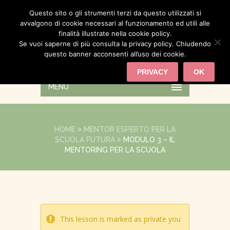
Questo sito o gli strumenti terzi da questo utilizzati si
avvalgono di cookie necessari al funzionamento ed utili alle
finalità illustrate nella cookie policy.
Se vuoi saperne di più consulta la privacy policy. Chiudendo
questo banner acconsenti all’uso dei cookie.
PRIVACY
OK
MENU
HOME
MENTOR ESPERTO PER LA
SCUOLA FUTURA
MODULO 3 – IL
MENTORING PER LA SCUOLA
This lesson is marked as private you