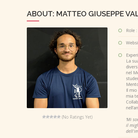
ABOUT: MATTEO GIUSEPPE V
Role :
Websi
Experi
La sua
divers
nel M
studen
Mento
Il mio
mia t
Collab
nell’an
(No Ratings Yet)
‘Mi so
il mig
dell'i