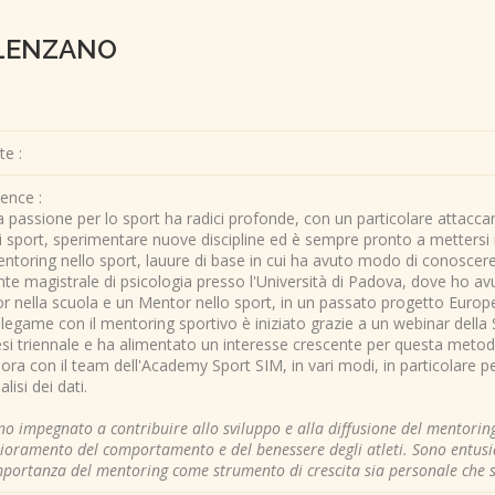
ALENZANO
te :
ence :
 passione per lo sport ha radici profonde, con un particolare attaccam
i sport, sperimentare nuove discipline ed è sempre pronto a mettersi i
entoring nello sport, lauure di base in cui ha avuto modo di conosce
te magistrale di psicologia presso l'Università di Padova, dove ho avu
r nella scuola e un Mentor nello sport, in un passato progetto Europ
 legame con il mentoring sportivo è iniziato grazie a un webinar della 
esi triennale e ha alimentato un interesse crescente per questa metod
ora con il team dell'Academy Sport SIM, in vari modi, in particolare p
alisi dei dati.
no impegnato a contribuire allo sviluppo e alla diffusione del mentorin
lioramento del comportamento e del benessere degli atleti. Sono entusi
mportanza del mentoring come strumento di crescita sia personale che s