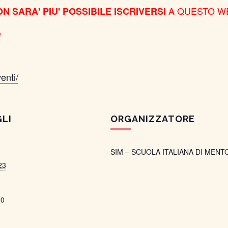
A QUESTO W
N SARA' PIU' POSSIBILE ISCRIVERSI
e
enti/
LI
ORGANIZZATORE
SIM – SCUOLA ITALIANA DI MENT
23
30