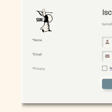
Is
Iscriv
*Nome
*Email
h
*Privacy