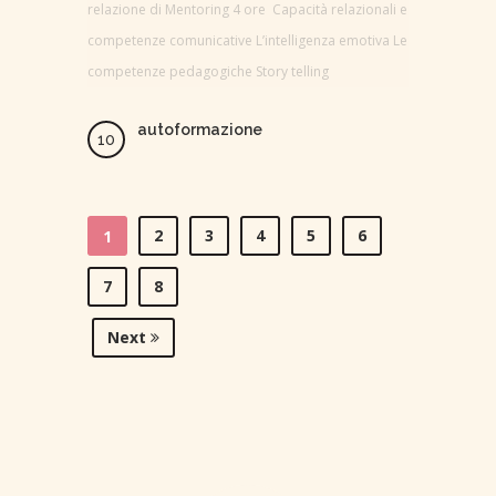
relazione di Mentoring 4 ore Capacità relazionali e
competenze comunicative L’intelligenza emotiva Le
competenze pedagogiche Story telling
autoformazione
2
3
4
5
6
1
7
8
Next