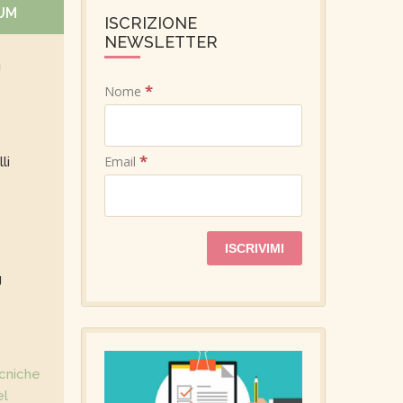
UM
ISCRIZIONE
NEWSLETTER
g
*
Nome
*
Email
li
g
ecniche
el