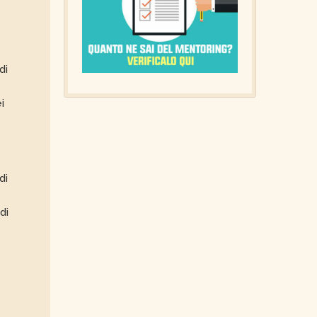
di
i
di
di