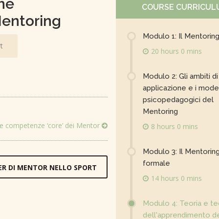
che
COURSE CURRICUL
Mentoring
Modulo 1: Il Mentorin
t
20 hours 0 mins
Modulo 2: Gli ambiti di
applicazione e i model
psicopedagogici del
Mentoring
le competenze ‘core’ dei Mentor
8 hours 0 mins
Modulo 3: Il Mentorin
formale
ER DI MENTOR NELLO SPORT
14 hours 0 mins
Modulo 4: Teoria e t
dell'apprendimento d