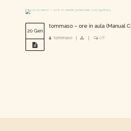
tommaso – ore in aula (Manual 
20 Gen
tommaso
|
|
off