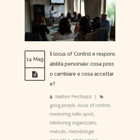
Il locus of Control e respons
14 Mag
abilità personale: cosa poss
o cambiare e cosa accettar
e?
Matteo Perchiazzi
|
goog people
,
locus of control
,
mentoring nello sport
,
Mentoring organizzato
,
metodo
,
metodologie