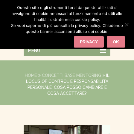
Questo sito o gli strumenti terzi da questo utilizzati si
avvalgono di cookie necessari al funzionamento ed utili alle
finalità illustrate nella cookie policy.
Se vuoi saperne di più consulta la privacy policy. Chiudendo
questo banner acconsenti all’uso dei cookie.
PRIVACY
OK
MENU
HOME
CONCETTI BASE MENTORING
IL
LOCUS OF CONTROL E RESPONSABILITÀ
PERSONALE: COSA POSSO CAMBIARE E
COSA ACCETTARE?