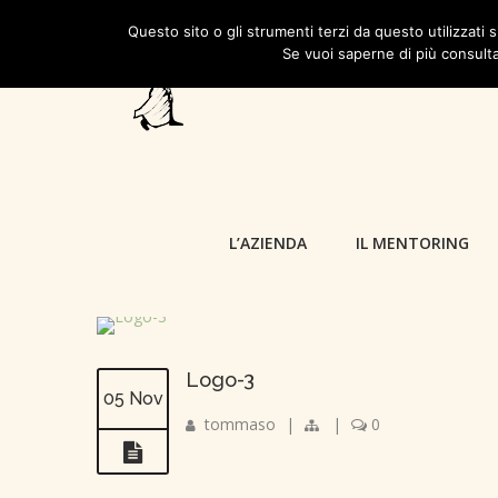
Questo sito o gli strumenti terzi da questo utilizzati s
Se vuoi saperne di più consulta
L’AZIENDA
IL MENTORING
Logo-3
05 Nov
tommaso
|
|
0