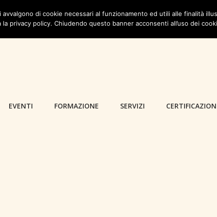
i avvalgono di cookie necessari al funzionamento ed utili alle finalità illus
 la privacy policy. Chiudendo questo banner acconsenti all’uso dei cook
EVENTI
FORMAZIONE
SERVIZI
CERTIFICAZION