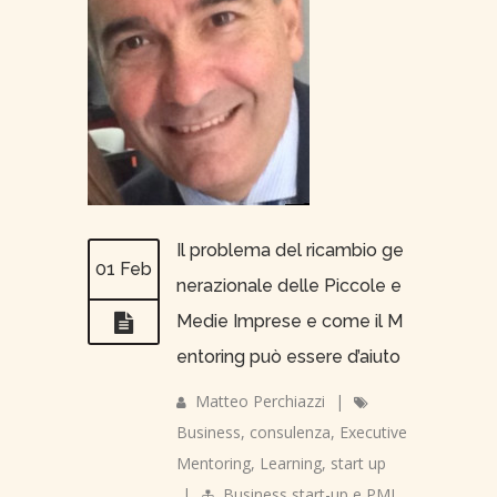
Il problema del ricambio ge
01 Feb
nerazionale delle Piccole e
Medie Imprese e come il M
entoring può essere d’aiuto
Matteo Perchiazzi
|
Business
,
consulenza
,
Executive
Mentoring
,
Learning
,
start up
|
Business start-up e PMI